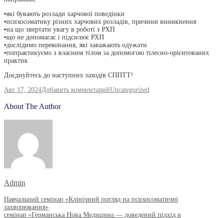
▪️які бувають розлади харчової поведінки
▪️психосоматику різних харчових розладів, причини виникнення
▪️на що звертати увагу в роботі з РХП
▪️що не допомагає і підсилює РХП
▪️дослідимо переконання, які заважають одужати
▪️попрактикуємо з власним тілом за допомогою тілесно-орієнтованих
практик
Доєднуйтесь до наступних заходів СППТТ!
к
Авг 17, 2024
Добавить комментарий
Uncategorized
Психосоматика
розладів
About The Author
харчової
поведінки.
Практична
зустріч
Admin
Навигация
Навчальний семінар «Клінічний погляд на психосоматичні
захворювання»
По
семінар «Германська Нова Медицина — доведений підхід в