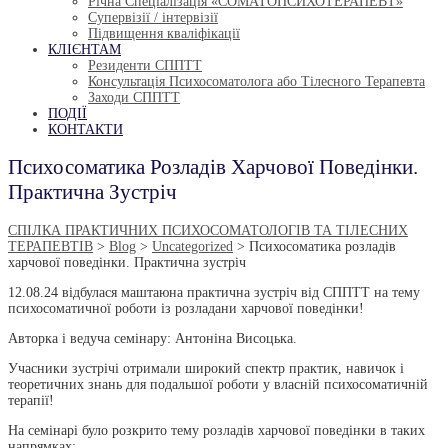
Річна Спеціалізація
«СОМАТОПСИХОТЕРАПЕВТ»
Супервізії / інтервізії
Підвищення кваліфікації
КЛІЄНТАМ
Резиденти СППТТ
Консультація Психосоматолога або Тілесного Терапевта
Заходи СППТТ
ПОДІЇ
КОНТАКТИ
Психосоматика Розладів Харчової Поведінки.
Практична Зустріч
СПІЛКА ПРАКТИЧНИХ ПСИХОСОМАТОЛОГІВ ТА ТІЛЕСНИХ
ТЕРАПЕВТІВ
>
Blog
>
Uncategorized
>
Психосоматика розладів
харчової поведінки. Практична зустріч
12.08.24 відбулася маштаюна практична зустріч від СППТТ на тему
психосоматичної роботи із розладани харчової поведінки!
Авторка і ведуча семінару: Антоніна Висоцька.
Учасники зустрічі отримали широкий спектр практик, навичок і
теоретичних знань для подальшої роботи у власній психосоматичній
терапії!
На семінарі було розкрито тему розладів харчової поведінки в таких
напрямках: