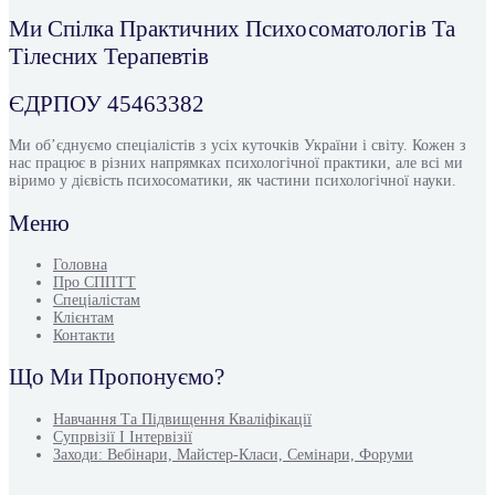
Ми Спілка Практичних Психосоматологів Та
Тілесних Терапевтів
ЄДРПОУ 45463382
Ми об’єднуємо спеціалістів з усіх куточків України і світу. Кожен з
нас працює в різних напрямках психологічної практики, але всі ми
віримо у дієвість психосоматики, як частини психологічної науки.
Меню
Головна
Про СППТТ
Спеціалістам
Клієнтам
Контакти
Що Ми Пропонуємо?
Навчання Та Підвищення Кваліфікації
Супрвізії І Інтервізії
Заходи: Вебінари, Майстер-Класи, Семінари, Форуми