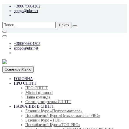
Перейти
+380675604202
к
sppgo@ukr.net
содержимому
Найти:
+380675604202
sppgo@ukr.net
Основное Меню
ГОЛОВНА
ПРО СППТТ
ПРО СППТТ
Місія і цінності
Наша команда
Стати резидентом СППТТ
НАВЧАННЯ В СППТТ
Базовий Курс «Психосоматолог»
Поглиблений Курс «Психосоматолог PRO»
Базовий Курс «ТОП»
Поглиблений Курс
«ТОП PRO»