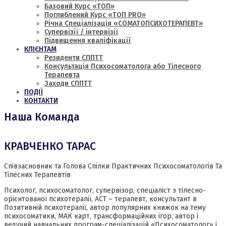
Базовий Курс «ТОП»
Поглиблений Курс
«ТОП PRO»
Річна Спеціалізація
«СОМАТОПСИХОТЕРАПЕВТ»
Супервізії / інтервізії
Підвищення кваліфікації
КЛІЄНТАМ
Резиденти СППТТ
Консультація Психосоматолога або Тілесного
Терапевта
Заходи СППТТ
ПОДІЇ
КОНТАКТИ
Наша Команда
КРАВЧЕНКО ТАРАС
Співзасновник та Голова Спілки Практичних Психосоматологів Та
Тілесних Терапевтів
Психолог, психосоматолог, супервізор, спеціаліст з тілесно-
орієнтованої психотерапії, АСТ – терапевт, консультант в
Позитивній психотерапії, автор популярних книжок на тему
психосоматики, МАК карт, трансформаційних ігор, автор і
ведучий навчальних програм-спеціалізацій «Психосоматолог» і